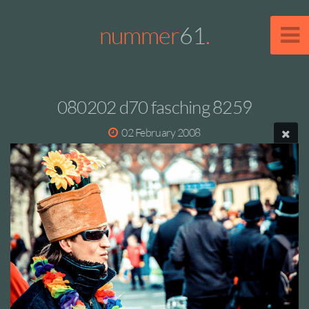
nummer
61
.
080202 d70 fasching 8259
02 February 2008